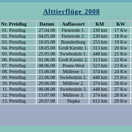
Alttierflüge 2008
Datum
Auflassort
KM
KW
Nr. Preisflug
01. Preisflug
27.04.08
Fienerode 1.
230 km
17 Kw
02. Preisflug
04.05.08
Fienerode 2.
230 km
18 Kw
03. Preisflug
10.05.08
Brandenburg
253 km
19 Kw
04. Preisflug
18.05.08
Groß Kienitz 1.
313 km
20 Kw
05. Preisflug
25.05.08
Swiebodzin 1.
448 km
21 Kw
06. Preisflug
01.06.08
Groß Kienitz 2.
313 km
22 Kw
07. Preisflug
08.06.08
Posen-West
523 km
23 Kw
08. Preisflug
15.06.08
Müllrose 1.
374 km
24 Kw
09. Preisflug
22.06.08
Swiebodzin 2.
448 km
25 Kw
10. Preisflug
29.06.08
Müllrose 2.
374 km
26 Kw
11. Preisflug
06.08.08
Swiebodzin 3.
448 km
27 Kw
12. Preisflug
13.07.08
Müllrose 3.
374 km
28 Kw
13. Preisflug
20.07.08
Slupka
612 km
29 Kw